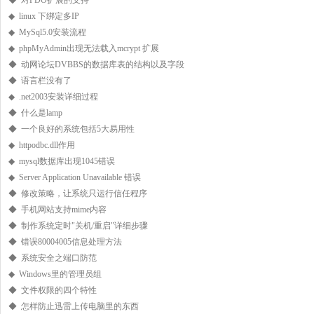
◆ 对PDO扩展的支持
◆ linux 下绑定多IP
◆ MySql5.0安装流程
◆ phpMyAdmin出现无法载入mcrypt 扩展
◆ 动网论坛DVBBS的数据库表的结构以及字段
◆ 语言栏没有了
◆ .net2003安装详细过程
◆ 什么是lamp
◆ 一个良好的系统包括5大易用性
◆ httpodbc.dll作用
◆ mysql数据库出现1045错误
◆ Server Application Unavailable 错误
◆ 修改策略，让系统只运行信任程序
◆ 手机网站支持mime内容
◆ 制作系统定时"关机/重启"详细步骤
◆ 错误80004005信息处理方法
◆ 系统安全之端口防范
◆ Windows里的管理员组
◆ 文件权限的四个特性
◆ 怎样防止迅雷上传电脑里的东西