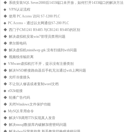
◆ 系统安装SQL Sever2000后1433端口未开放，如何打开1433端口的解决方法
◆ VPN认证流程
◆ 使用 PC Access 访问 S7-1200 PLC
◆ PC Access－通过以太网通信S7-200 PLC
◆ 西门子CM1241 RS485 与CB1241 RS485的区别
◆ 解决虚拟机安装win7管理员禁用问题
◆ 摩尔斯电码
◆ 解决虚拟机minidwep gtk 没有扫描到wifi问题
◆ 视频线传输距离
◆ VMware虚拟机打不开，提示没有注册类别
◆ 解决WSD桥接路由器后手机无法通过wifi上网问题
◆ 光纤冷接接头
◆ 不让别人修该或者复制word文档
◆ eD2k链接
◆ 轮播广告代码
◆ 关闭Windows文件保护功能
◆ MySQL常用命令
◆ 解决VB调用TTS实现真人发音
◆ 解决mssql数据库内破解加密密码问题
◆ 解决xbox玩荣誉勋章 新手教学切换瞄准镜问题