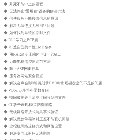
◆ 杀死不能中止的进程
◆ 无法停止“通用卷”设备的解决方法
◆ 信使服务不能接收信息的原因
◆ 解决无法连接无线网络问题
◆ 如何找到系统的临时文件
◆ DLL学习之BCB篇
◆ 打造自己的个性CMD命令
◆ 用RAR命令压缩(打包)一个站点
◆ 万能电视遥控器调节方法
◆ 防止ASP网页挂马
◆ 服务器网站安全设置
◆ 解决会声会影9编辑刻录DVD时出现磁盘空间不足的问题
◆ VBScript字符串函数介绍
◆ 找回被删并且清空了回收站的文件
◆ CC攻击表现和CC防御策略
◆ 无线网络开放式与共享式验证
◆ 解决魔兽争霸冰封王座不能联机问题
◆ 虚拟机网络连接方式和网络设置
◆ 解决桌面IE图标无法删除