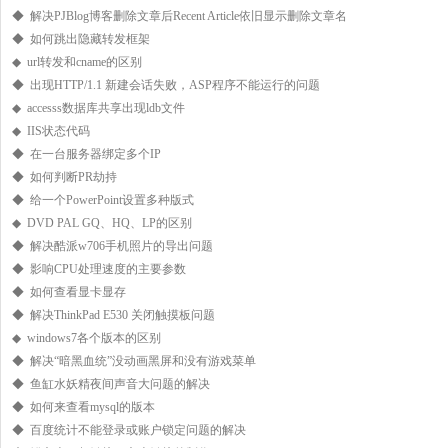
◆ 解决PJBlog博客删除文章后Recent Article依旧显示删除文章名
◆ 如何跳出隐藏转发框架
◆ url转发和cname的区别
◆ 出现HTTP/1.1 新建会话失败，ASP程序不能运行的问题
◆ accesss数据库共享出现ldb文件
◆ IIS状态代码
◆ 在一台服务器绑定多个IP
◆ 如何判断PR劫持
◆ 给一个PowerPoint设置多种版式
◆ DVD PAL GQ、HQ、LP的区别
◆ 解决酷派w706手机照片的导出问题
◆ 影响CPU处理速度的主要参数
◆ 如何查看显卡显存
◆ 解决ThinkPad E530 关闭触摸板问题
◆ windows7各个版本的区别
◆ 解决“暗黑血统”没动画黑屏和没有游戏菜单
◆ 鱼缸水妖精夜间声音大问题的解决
◆ 如何来查看mysql的版本
◆ 百度统计不能登录或账户锁定问题的解决