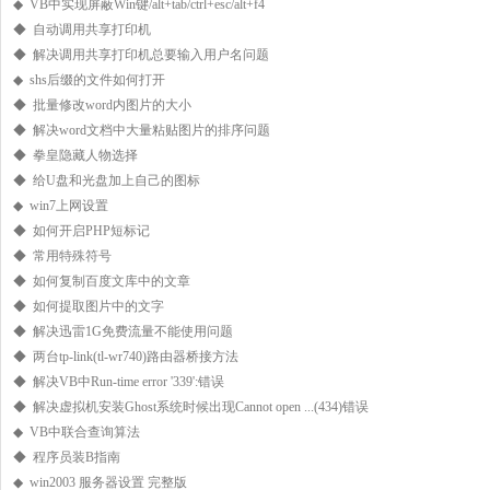
◆ VB中实现屏蔽Win键/alt+tab/ctrl+esc/alt+f4
◆ 自动调用共享打印机
◆ 解决调用共享打印机总要输入用户名问题
◆ shs后缀的文件如何打开
◆ 批量修改word内图片的大小
◆ 解决word文档中大量粘贴图片的排序问题
◆ 拳皇隐藏人物选择
◆ 给U盘和光盘加上自己的图标
◆ win7上网设置
◆ 如何开启PHP短标记
◆ 常用特殊符号
◆ 如何复制百度文库中的文章
◆ 如何提取图片中的文字
◆ 解决迅雷1G免费流量不能使用问题
◆ 两台tp-link(tl-wr740)路由器桥接方法
◆ 解决VB中Run-time error '339':错误
◆ 解决虚拟机安装Ghost系统时候出现Cannot open ...(434)错误
◆ VB中联合查询算法
◆ 程序员装B指南
◆ win2003 服务器设置 完整版