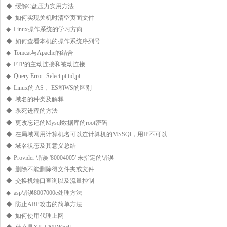
◆ 缓解C盘压力实用方法
◆ 如何实现关机时清空页面文件
◆ Linux操作系统的学习方向
◆ 如何查看本机的操作系统序列号
◆ Tomcat与Apache的结合
◆ FTP的主动连接和被动连接
◆ Query Error: Select pt.tid,pt
◆ Linux的 AS 、ES和WS的区别
◆ 域名的种类及解释
◆ 杀死进程的方法
◆ 更改忘记的Mysql数据库的root密码
◆ 在局域网用计算机名可以连计算机的MSSQl，用IP不可以
◆ 域名状态及其意义总结
◆ Provider 错误 '80004005' 未指定的错误
◆ 删除不能删除得文件夹或文件
◆ 交换机端口查询以及流量控制
◆ asp错误8007000e处理方法
◆ 防止ARP攻击的简单方法
◆ 如何使用代理上网