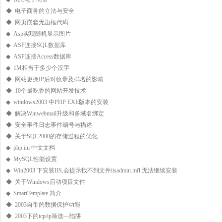
◆ 电子商务的立法与安全
◆ 网页嵌套无边框代码
◆ Asp实现随机显示图片
◆ ASP连接SQL数据库
◆ ASP连接Access数据库
◆ 1M相当于多少个汉字
◆ 网站更换IP后对收录及排名的影响
◆ 10个最吃香的网站开发技术
◆ windows2003 中PHP EXE版本的安装
◆ 解决Winwebmail升级和多域名绑定
◆ 安全事件日志事件编号与描述
◆ 关于SQL2000的存储过程的优化
◆ php.ini 中文文档
◆ MySQL性能设置
◆ Win2003 下安装IIS,会提示找不到文件iisadmin.mfl.无法继续安装
◆ 关于Windows启动项目文件
◆ SmartTemplate 简介
◆ 2003自带的数据保护功能
◆ 2003下的tcp/ip筛选---陷阱