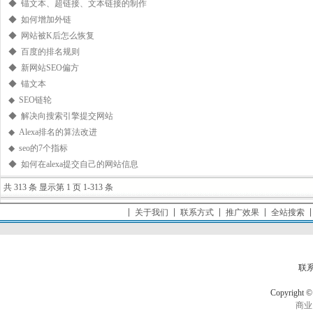
◆ 锚文本、超链接、文本链接的制作
◆ 如何增加外链
◆ 网站被K后怎么恢复
◆ 百度的排名规则
◆ 新网站SEO偏方
◆ 锚文本
◆ SEO链轮
◆ 解决向搜索引擎提交网站
◆ Alexa排名的算法改进
◆ seo的7个指标
◆ 如何在alexa提交自己的网站信息
共 313 条 显示第 1 页 1-313 条
关于我们
联系方式
推广效果
全站搜索
联
Copyrigh
商业