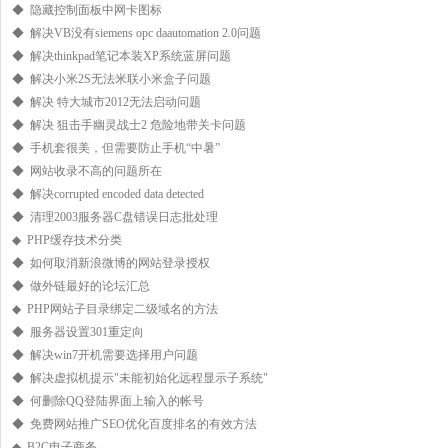
◆ 隐藏控制面板中网卡图标
◆ 解决VB没有siemens opc daautomation 2.0问题
◆ 解决thinkpad笔记本装XP系统蓝屏问题
◆ 解决小米2S无法米联小米盒子问题
◆ 解决 特大城市2012无法启动问题
◆ 解决 狙击手幽灵战士2 危险地带关卡问题
◆ 手机套很美，但需要防止手机“中暑”
◆ 网站收录不高的问题所在
◆ 解决corrupted encoded data detected
◆ 清理2003服务器C盘错误日志批处理
◆ PHP缓存技术分类
◆ 如何取消新浪微博的网站登录授权
◆ 做外链最好的论坛汇总
◆ PHP网站子目录绑定二级域名的方法
◆ 服务器设置301重定向
◆ 解决win7开机需要选择用户问题
◆ 解决虚拟机提示"未能初始化远程显示子系统"
◆ 何删除QQ登陆界面上输入的帐号
◆ 免费网站推广SEO优化百度排名的有效方法
◆ B2C电子商务