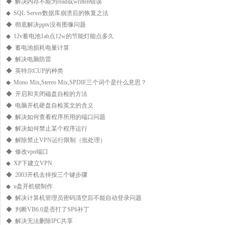
◆ 解决内存不能为read或written错误
◆ SQL Server数据库崩溃后的恢复之法
◆ 彻底解决pptv没有图像问题
◆ 12v蓄电池1ah点12w的节能灯能点多久
◆ 蓄电池损耗电量计算
◆ 解决电脑防雷
◆ 英特尔CUP的种类
◆ Mono Mix,Stereo Mix,SPDIF三个词个是什么意思？
◆ 开启和关闭磁盘自检的方法
◆ 电脑开机硬盘自检英文的含义
◆ 解决如何查看程序所用的端口问题
◆ 解决如何禁止某个程序运行
◆ 解除禁止VPN运行限制（批处理）
◆ 修改vpn端口
◆ XP下建立VPN
◆ 2003开机去掉按三个键步骤
◆ u盘开机锁制作
◆ 解决计算机管理员密码清空后不能自动登录问题
◆ 判断VB6.0是否打了SP6补丁
◆ 解决无法删除IPC共享