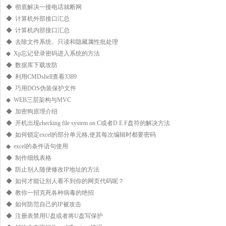
◆ 彻底解决一接电话就断网
◆ 计算机外部接口汇总
◆ 计算机内部接口汇总
◆ 去除文件系统、只读和隐藏属性批处理
◆ Xp忘记登录密码进入系统的方法
◆ 数据库下载攻防
◆ 利用CMDshell查看3389
◆ 巧用DOS伪装保护文件
◆ WEB三层架构与MVC
◆ 加密狗原理介绍
◆ 开机出现checking file system on C或者D E F盘符的解决方法
◆ 如何锁定excel的部分单元格,使其每次编辑时都要密码
◆ excel的条件语句使用
◆ 制作细线表格
◆ 防止别人随便修改IP地址的方法
◆ 如何才能让别人看不到你的网页代码呢？
◆ 教你一招克死各种病毒的绝招
◆ 如何防范自己的IP被攻击
◆ 注册表禁用U盘或者将U盘写保护