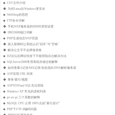
◆ CSV文件介绍
◆ 为何Linux比Windows更安全
◆ WebShop的思想
◆ FTP命令详解
◆ 手机WAP服务器的MIME类型设置
◆ 0到33600端口详解
◆ PHP生成动态WAP页面
◆ 插入新闻时让系统认识"回车"与"空格"
◆ 解决让文字不会撑坡表格
◆ DZ论坛在网址转发下不能登陆后台解决办法
◆ SQLServer2000常用系统存储过程解释
◆ 如何查看A记录/MX记录/别名指向/DNS解析服务器
◆ ASP实现 URL 转发
◆ 事务/索引/视图
◆ ASP'0310'and SQL无法登陆
◆ Windows XP 常见的进程列表
◆ pv-uv-pr 三个系数的解释
◆ MySQL CPU 占用 100%元凶"索引设计"
◆ PHP下UTF-8编码问题