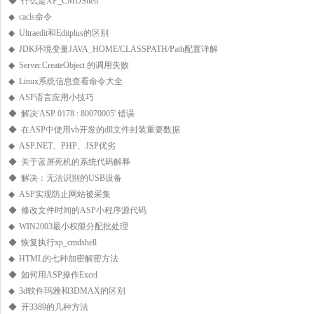
◆ 什么是XP_CMDShell
◆ cacls命令
◆ Ultraedit和Editplus的区别
◆ JDK环境变量JAVA_HOME/CLASSPATH/Path配置详解
◆ Server.CreateObject 的调用失败
◆ Linux系统信息查看命令大全
◆ ASP语言应用小技巧
◆ 解决'ASP 0178 : 80070005' 错误
◆ 在ASP中使用vb开发的dll文件封装重要数据
◆ ASP.NET、PHP、JSP优劣
◆ 关于蓝屏死机的系统代码解释
◆ 解决：无法识别的USB设备
◆ ASP实现防止网站被采集
◆ 修改文件时间的ASP小程序源代码
◆ WIN2003最小权限分配批处理
◆ 恢复执行xp_cmdshell
◆ HTML的七种加密解密方法
◆ 如何用ASP操作Excel
◆ 3d软件玛雅和3DMAX的区别
◆ 开3389的几种方法