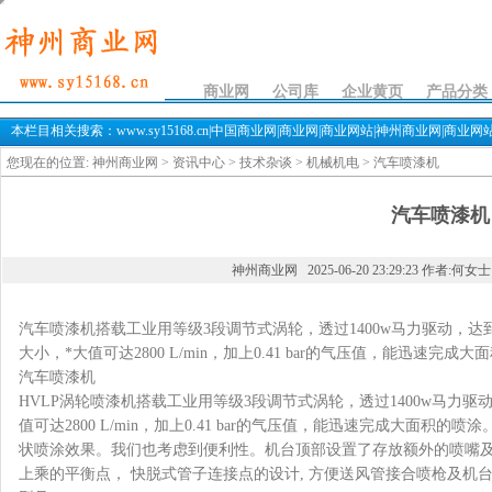
汽车喷漆机
商业网
公司库
企业黄页
产品分类
本栏目相关搜索：www.sy15168.cn|中国商业网|商业网|商业网站|神州商业网|商业网站
您现在的位置:
神州商业网
>
资讯中心
>
技术杂谈
>
机械机电
> 汽车喷漆机
汽车喷漆机
神州商业网 2025-06-20 23:29:23 作者:何女
汽车喷漆机搭载工业用等级3段调节式涡轮，透过1400w马力驱动，达
大小，*大值可达2800 L/min，加上0.41 bar的气压值，能迅速完成
汽车喷漆机
HVLP涡轮喷漆机搭载工业用等级3段调节式涡轮，透过1400w马力
值可达2800 L/min，加上0.41 bar的气压值，能迅速完成大面
状喷涂效果。我们也考虑到便利性。机台顶部设置了存放额外的喷嘴
上乘的平衡点， 快脱式管子连接点的设计, 方便送风管接合喷枪及机