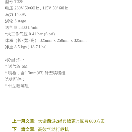
型号
T328
电压
230V 50/60Hz , 115V 50/ 60Hz
马力
1400W
涡轮
3 stage
送气量
2800 L/min
*大工作气压
0.41 bar (6 psi)
体积（长×宽×高）
325mm x 250mm x 325mm
净重
8.5 kgs ( 18.7 Lbs)
标准配件：
* 送气管 6M
* 喷枪，含1.3mm(#3) 针型喷嘴组
选购配件：
* 针型喷嘴组
上一篇文章:
大话西游2经典版家具回灵600方案
下一篇文章:
高效气动打标机