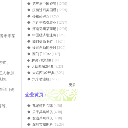
◆
第三届中国资管
[12/29]
◆
疫情过后美国通
[12/29]
◆
孙颖莎2022
[12/29]
◆
习近平指引农业
[12/27]
◆
河南郑州某商场
[12/26]
◆
中国经济增速将
[12/9]
者未来某
◆
如何提高毛竹
[11/24]
◆
设置自动同步时
[5/29]
◆
西门子PCAc
[11/7]
◆
解决VB添加I
[10/7]
方式。
◆
大话西游2经典
[3/23]
三人参加
◆
大话西游2经典
[3/23]
钱物。
◆
汽车喷漆机
[3/17]
更多
政部门确
企业黄页：
◆
孔老师乒乓球
[4/20]
购等等。
◆
乐宇乒乓球俱
[4/18]
◆
友谊乒乓球俱
[4/18]
◆
深圳市威图科
[12/29]