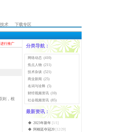
技术
下载专区
页进行推广
分类导航：
网络动态
(410)
焦点人物
(211)
技术杂谈
(521)
商业新闻
(25)
名词与诠释
(5)
财经视频资讯
(10)
原则，根
社会视频资讯
(85)
最新资讯：
◆
2023年新年
[1/1]
◆
阿根廷夺冠20
[12/29]