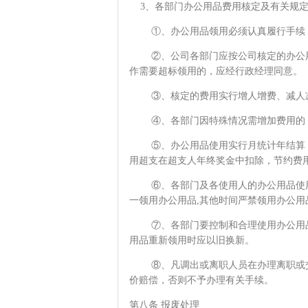
3、各部门办公用品费用核定及有关规
①、办公用品领用必须认真履行手续，
②、公司各部门应按公司核定的办公用
作需要超标领用的，应经行政经理同意。
③、核定的费用实行增人增费、减人减
④、各部门因特殊情况需增加费用的，
⑤、办公用品使用实行月统计年结算，截
用超支在超支人年终奖金中扣除，节约费
⑥、各部门及各使用人的办公用品使用
一领用办公用品,其他时间严禁领用办公用
⑦、各部门要控制和合理使用办公用品
用品重新领用时应以旧换新。
⑧、凡调出或离职人员在办理离职或交接
价赔偿，否则不予办理有关手续。
第八条 报废处理