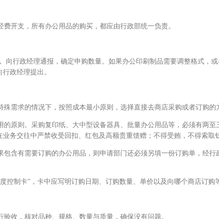
经费开支，所有办公用品的购买，都应由行政部统一负责。
 向行政经理通报，确定申购数量。如果办公印刷制品需要调整格式，或
向行政经理提出。
殊需求的情况下，按照成本最小原则，选择直接去商店采购或者订购的
的原则。采购复印纸、大中型设备器具、批量办公用品等，必须有两至
在业务交往中严禁收受回扣、红包及高额贵重馈赠；不得受贿，不得索取
包含有需要订购的办公用品，则申请部门还必须另填一份订购单，经行
度控制卡”，卡中应写明订购日期、订购数量、单价以及向哪个商店订
验收，核对品种、规格、数量与质量，确保没有问题。