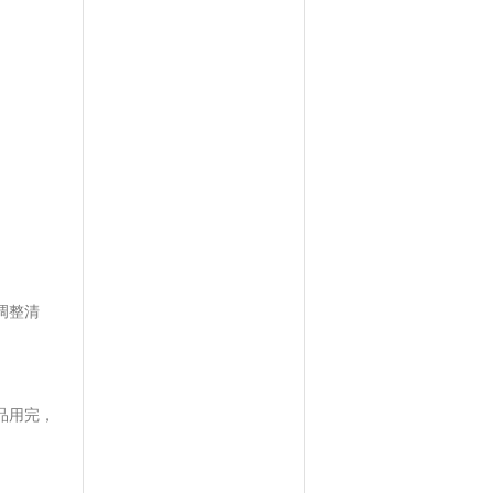
。
调整清
品用完，