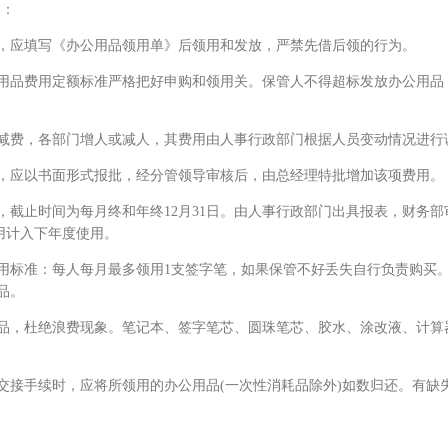
定：
应填写《办公用品领用单》后领用和发放，严禁先借后领的行为。
品费用定额标准严格把好申购和领用关。保管人不得超标发放办公用品
费，各部门增人或减人，其费用由人事行政部门根据人员变动情况进行
应以书面形式报批，经分管领导审核后，由总经理特批增加该项费用。
止时间为每月终和年终12月31日。由人事行政部门出具报表，财务部
用计入下年度使用。
标准：每人每月最多领用1支签字笔，如果保管不好丢失自行负责购买
品。
，杜绝浪费现象。笔记本、签字笔芯、圆珠笔芯、胶水、涂改液、计算
手续时，应将所领用的办公用品(一次性消耗品除外)如数归还。有缺