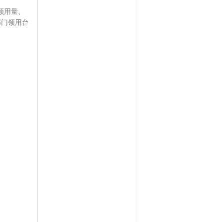
领用量、
部门领用台