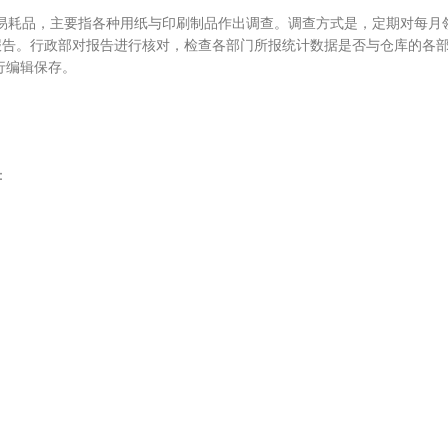
耗品，主要指各种用纸与印刷制品作出调查。调查方式是，定期对每月
报告。行政部对报告进行核对，检查各部门所报统计数据是否与仓库的各
行编辑保存。
：
。