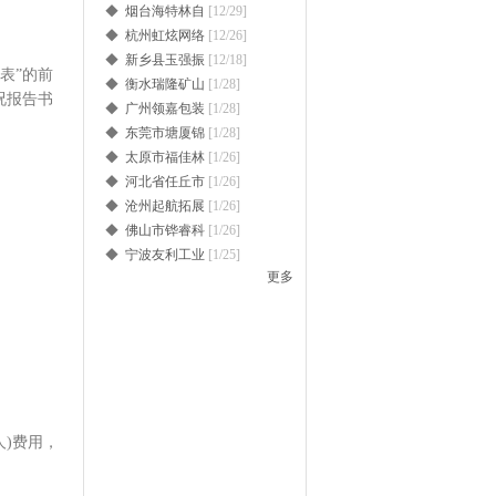
◆
烟台海特林自
[12/29]
◆
杭州虹炫网络
[12/26]
◆
新乡县玉强振
[12/18]
表”的前
◆
衡水瑞隆矿山
[1/28]
况报告书
◆
广州领嘉包装
[1/28]
◆
东莞市塘厦锦
[1/28]
◆
太原市福佳林
[1/26]
◆
河北省任丘市
[1/26]
◆
沧州起航拓展
[1/26]
◆
佛山市铧睿科
[1/26]
◆
宁波友利工业
[1/25]
更多
)费用，