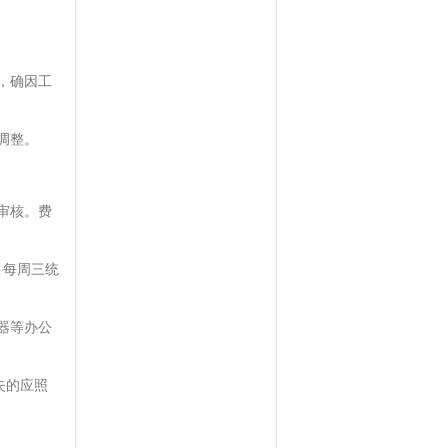
，确因工
调整。
审核。费
。每周三统
器等办公
失的应照