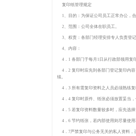
复印纸管理规定
1、目的：为保证公司员工正常办公，合
2、范围：公司全体在职员工。
3、权责：各部门经理安排专人负责登记
4、内容：
4．1 各部门于每月1日从行政部领用复
4．2 复印时应先到各部门登记复印内
续。
4．3 所有需复印资料之人员必须熟练
4．4 复印时原件、纸张必须放置妥当
4．5 若复印资料数量较多时，应先选择
4．6 节约纸张，若内部使用则尽量使
4．7严禁复印与公务无关的私人资料，违